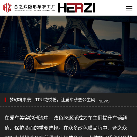
切
换
导
航
梦幻粉来袭！TPU花悦粉，让爱车秒变公主风
NEWS
在爱车美容的潮流中，改色膜逐渐成为车主们提升车辆颜
值、保护漆面的重要选择。在众多改色膜品牌中，合之众