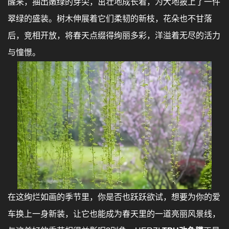
醒来，抽出嫩绿的芽尖，茁壮地成长着，为大地披上了一件
翠绿的盛装。树木伸展着它们柔韧的新枝，花朵也不甘落
后，竞相开放，将春天点缀得绚丽多彩，洋溢着无尽的活力
与憧憬。
在这绚烂如画的季节里，你是否也跃跃欲试，想要为你的爱
车换上一身新装，让它也能成为春天里的一道亮丽风景线，