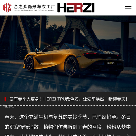
切
换
导
航
爱车春季大变身！HERZI TPU改色膜，让爱车焕然一新迎春天！
NEWS
春天，这个充满生机与复苏的美妙季节，已悄然悄至。冬日
的沉寂慢慢消散，植物们仿佛听到了春的召唤，纷纷从梦中